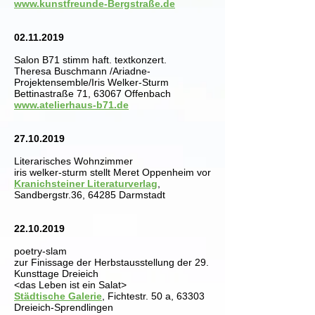
www.kunstfreunde-Bergstra
ße.de
02.11.2019
Salon B71 stimm haft. textkonzert.
Theresa Buschmann /Ariadne-
Projektensemble/Iris Welker-Sturm
Bettinastraße 71, 63067 Offenbach
www.atelierhaus-b71.de
27.10.2019
Literarisches Wohnzimmer
iris welker-sturm stellt Meret Oppenheim vor
Kranichsteiner Literaturverlag
,
Sandbergstr.36, 64285 Darmstadt
22.10.2019
poetry-slam
zur Finissage der Herbstausstellung der 29.
Kunsttage Dreieich
<das Leben ist ein Salat>
Städtische Galerie
, Fichtestr. 50 a, 63303
Dreieich-Sprendlingen