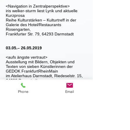
<Navigation in Zentralperspektive>
iris welker-sturm liest Lyrik und aktuelle
Kurzprosa
Reihe Kulturstärken – Kulturtreff in der
Galerie des Hotel/Restaurants
Rosengarten,
Frankfurter Str. 79, 64293 Darmstadt
03.05.–
26.05.2019
<aufs ängste vertraut>
Ausstellung mit Bildern, Objekten und
Texten von sieben Künstlerinnen der
GEDOK FrankfurtRheinMain
im Atelierhaus Darmstadt, Riedeselstr. 15,
64283 Darmstadt
Vernissage am 3. Mai 2019, 18.30 Uhr
Öffnungszeiten: Freitag – Sonntag jeweils
Phone
Email
16 – 19 Uhr
Führungen Sonntags 17 Uhr und nach
Vereinbarung
11.04.2019
<Litera-snack>