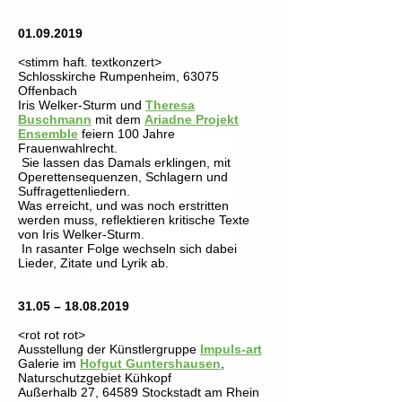
01.09.2019
<stimm haft. textkonzert>
Schlosskirche Rumpenheim, 63075
Offenbach
Iris Welker-Sturm und
Theresa
Buschmann
mit dem
Ariadne Projekt
Ensemble
feiern 100 Jahre
Frauenwahlrecht.
Sie lassen das Damals erklingen, mit
Operettensequenzen, Schlagern und
Suffragettenliedern.
Was erreicht, und was noch erstritten
werden muss, reflektieren kritische Texte
von Iris Welker-Sturm.
In rasanter Folge wechseln sich dabei
Lieder, Zitate und Lyrik ab.
31.05 –
18.08.2019
<rot rot rot>
Ausstellung der Künstlergruppe
Impuls-art
Galerie im
Hofgut Guntershausen
,
Naturschutzgebiet Kühkopf
Außerhalb 27, 64589 Stockstadt am Rhein