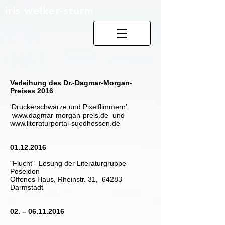
iris welker-sturm
Verleihung des Dr.-Dagmar-Morgan-
Preises 2016
'Druckerschwärze und Pixelflimmern'
www.dagmar-morgan-preis.de
und
www.literaturportal-suedhessen.de
01.12.2016
"Flucht" Lesung der Literaturgruppe
Poseidon
Offenes Haus, Rheinstr. 31, 64283
Darmstadt
02. –
06.11.2016